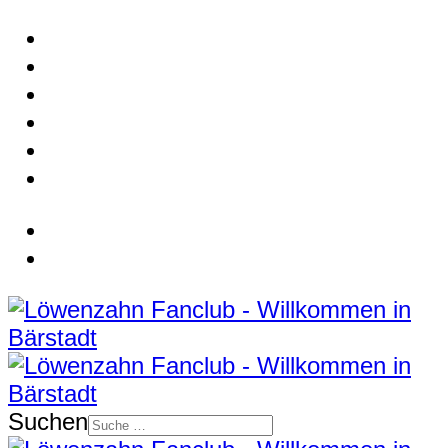
Suchen