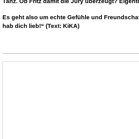
Tanz. Ob Fritz damit die Jury überzeugt? Eigent
Es geht also um echte Gefühle und Freundschaft
hab dich lieb!“ (Text: KiKA)