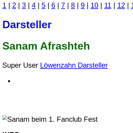
1
|
2
|
3
|
4
|
5
|
6
|
7
|
8
|
9
|
10
|
11
|
12
|
Darsteller
Sanam Afrashteh
Super User
Löwenzahn Darsteller