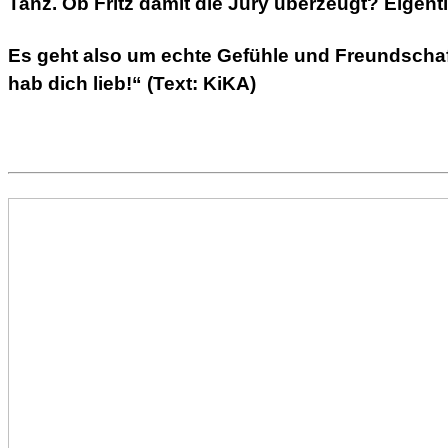
Tanz. Ob Fritz damit die Jury überzeugt? Eigent
Es geht also um echte Gefühle und Freundschaft
hab dich lieb!“ (Text: KiKA)