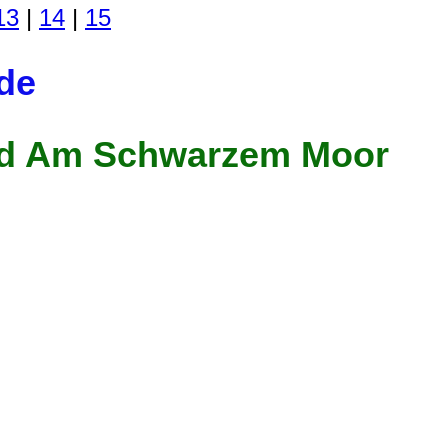
13
|
14
|
15
de
ad Am Schwarzem Moor