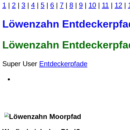
1
|
2
|
3
|
4
|
5
|
6
|
7
|
8
|
9
|
10
|
11
|
12
|
Löwenzahn Entdeckerpfa
Löwenzahn Entdeckerpf
Super User
Entdeckerpfade