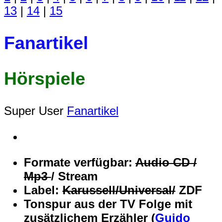
13
|
14
|
15
Fanartikel
Hörspiele
Super User
Fanartikel
Formate verfügbar:
Audio CD /
Mp3
/ Stream
Label:
Karussell/Universal/
ZDF
Tonspur aus der TV Folge mit
zusätzlichem Erzähler (
Guido