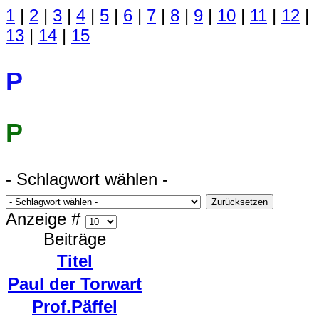
1
|
2
|
3
|
4
|
5
|
6
|
7
|
8
|
9
|
10
|
11
|
12
|
13
|
14
|
15
P
P
- Schlagwort wählen -
Zurücksetzen
Anzeige #
Beiträge
Titel
Paul der Torwart
Prof.Päffel