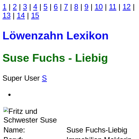
1
|
2
|
3
|
4
|
5
|
6
|
7
|
8
|
9
|
10
|
11
|
12
|
13
|
14
|
15
Löwenzahn Lexikon
Suse Fuchs - Liebig
Super User
S
Name:
Suse Fuchs-Liebig